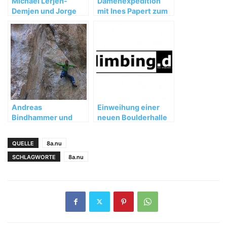
Michael Lerjen-
Damenexpedition
Demjen und Jorge
mit Ines Papert zum
Ackermann:
Kwangde Lho
Winterbesteigung in
Patagonien 2012
Andreas
Einweihung einer
Bindhammer und
neuen Boulderhalle
Florian Behnke
in Delémont (JU),
wiederholen „Hotel
Schweiz
QUELLE
8a.nu
Supramonte“
SCHLAGWORTE
8a.nu