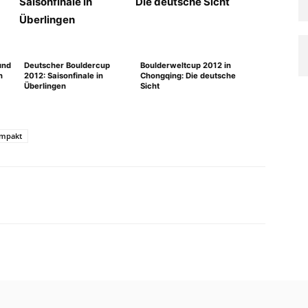
und
Deutscher Bouldercup
Boulderweltcup 2012 in
n
2012: Saisonfinale in
Chongqing: Die deutsche
Überlingen
Sicht
 Impakt
WhatsApp