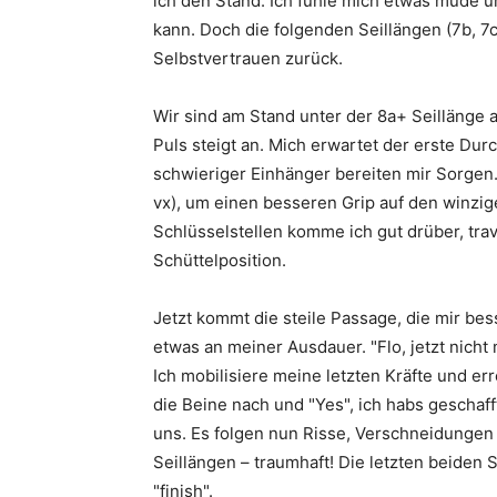
ich den Stand. Ich fühle mich etwas müde u
kann. Doch die folgenden Seillängen (7b, 7
Selbstvertrauen zurück.
Wir sind am Stand unter der 8a+ Seillänge
Puls steigt an. Mich erwartet der erste Dur
schwieriger Einhänger bereiten mir Sorgen.
vx), um einen besseren Grip auf den winzige
Schlüsselstellen komme ich gut drüber, trav
Schüttelposition.
Jetzt kommt die steile Passage, die mir bes
etwas an meiner Ausdauer. "Flo, jetzt nicht
Ich mobilisiere meine letzten Kräfte und err
die Beine nach und "Yes", ich habs geschaff
uns. Es folgen nun Risse, Verschneidungen 
Seillängen – traumhaft! Die letzten beiden
"finish".