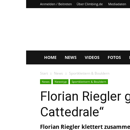
Anmelden / Beitreten
Über Climbing.de
Mediadaten
Climbing.de
HOME
NEWS
VIDEOS
FOTOS
Start
News
Sportklettern & Bouldern
News
Newstyp
Sportklettern & Bouldern
Florian Riegler 
Cattedrale“
Florian Riegler klettert zusamme