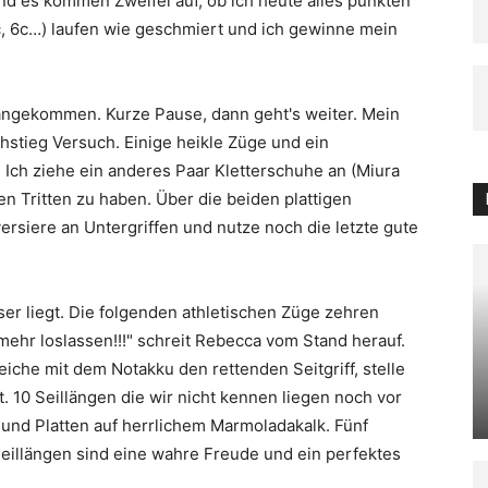
nd es kommen Zweifel auf, ob ich heute alles punkten
c, 6c…) laufen wie geschmiert und ich gewinne mein
 angekommen. Kurze Pause, dann geht's weiter. Mein
chstieg Versuch. Einige heikle Züge und ein
 Ich ziehe ein anderes Paar Kletterschuhe an (Miura
n Tritten zu haben. Über die beiden plattigen
ersiere an Untergriffen und nutze noch die letzte gute
ser liegt. Die folgenden athletischen Züge zehren
 mehr loslassen!!!" schreit Rebecca vom Stand herauf.
eiche mit dem Notakku den rettenden Seitgriff, stelle
t. 10 Seillängen die wir nicht kennen liegen noch vor
und Platten auf herrlichem Marmoladakalk. Fünf
 Seillängen sind eine wahre Freude und ein perfektes