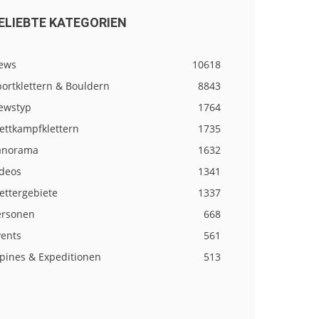
ELIEBTE KATEGORIEN
ews
10618
ortklettern & Bouldern
8843
ewstyp
1764
ettkampfklettern
1735
anorama
1632
ideos
1341
ettergebiete
1337
ersonen
668
vents
561
lpines & Expeditionen
513