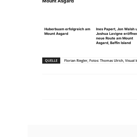
Huberbuam erfolgreich am
Ines Papert, Jon Walsh 
Mount Asgard
Joshua Lavigne eröffne
neue Route am Mount
Asgard, Baffin Island
QUELLE
Florian Riegler, Fotos: Thomas Ulrich, Visual
Facebook
X
Pinterest