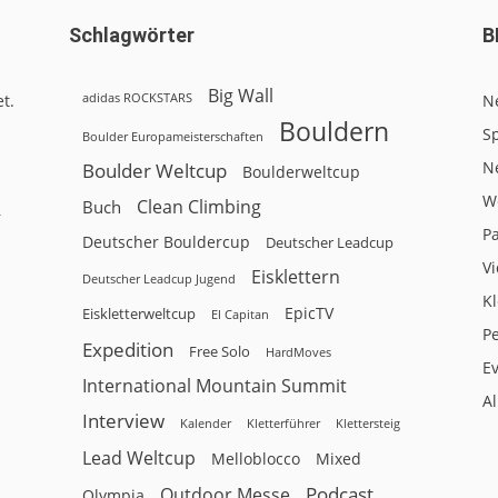
Schlagwörter
B
Big Wall
adidas ROCKSTARS
t.
N
Bouldern
Sp
Boulder Europameisterschaften
N
Boulder Weltcup
Boulderweltcup
W
Clean Climbing
Buch
r
P
Deutscher Bouldercup
Deutscher Leadcup
V
Eisklettern
Deutscher Leadcup Jugend
Kl
EpicTV
Eiskletterweltcup
El Capitan
P
Expedition
Free Solo
HardMoves
E
International Mountain Summit
A
Interview
Kalender
Klettersteig
Kletterführer
Lead Weltcup
Melloblocco
Mixed
Podcast
Outdoor Messe
Olympia