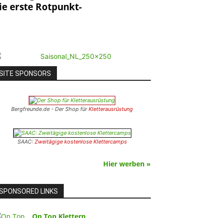
ie erste Rotpunkt-
SITE SPONSORS
Bergfreunde.de - Der Shop für
Kletterausrüstung
SAAC:
Zweitägige kostenlose Klettercamps
Hier werben »
SPONSORED LINKS
On Top Klettern