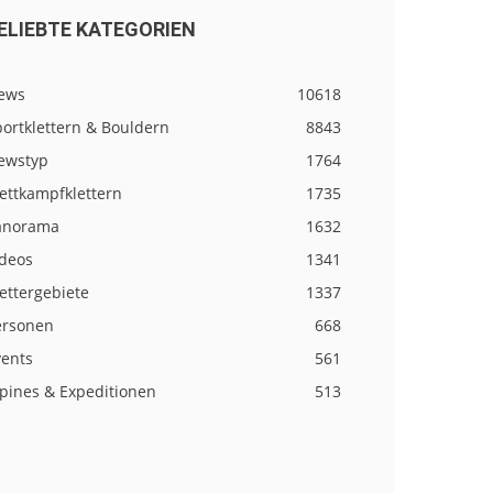
ELIEBTE KATEGORIEN
ews
10618
ortklettern & Bouldern
8843
ewstyp
1764
ettkampfklettern
1735
anorama
1632
ideos
1341
ettergebiete
1337
ersonen
668
vents
561
lpines & Expeditionen
513