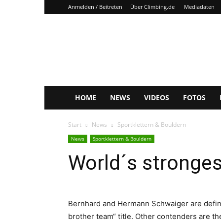
Anmelden / Beitreten
Über Climbing.de
Mediadaten
Climbing.de
HOME
NEWS
VIDEOS
FOTOS
Start
News
Sportklettern & Bouldern
News
Sportklettern & Bouldern
World´s stronges
Bernhard and Hermann Schwaiger are defini
brother team“ title. Other contenders are t