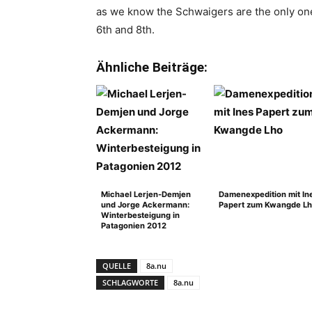
as we know the Schwaigers are the only one
6th and 8th.
Ähnliche Beiträge:
Michael Lerjen-Demjen
Damenexpedition mit In
und Jorge Ackermann:
Papert zum Kwangde L
Winterbesteigung in
Patagonien 2012
QUELLE
8a.nu
SCHLAGWORTE
8a.nu