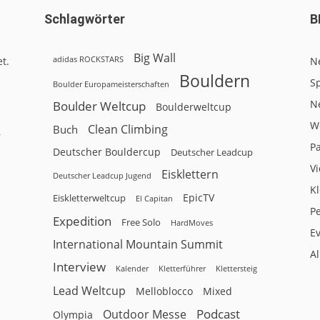
Schlagwörter
B
Big Wall
adidas ROCKSTARS
t.
N
Bouldern
Sp
Boulder Europameisterschaften
N
Boulder Weltcup
Boulderweltcup
W
Clean Climbing
Buch
r
P
Deutscher Bouldercup
Deutscher Leadcup
V
Eisklettern
Deutscher Leadcup Jugend
Kl
EpicTV
Eiskletterweltcup
El Capitan
P
Expedition
Free Solo
HardMoves
E
International Mountain Summit
A
Interview
Kalender
Klettersteig
Kletterführer
Lead Weltcup
Melloblocco
Mixed
Podcast
Outdoor Messe
Olympia