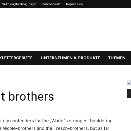
Nutzungsbedingungen
Datenschutz
Impressum
KLETTERGEBIETE
UNTERNEHMEN & PRODUKTE
THEMEN
t brothers
tely contenders for the „World´s strongest bouldering
he Nicole-brothers and the Tresch-brothers, but as far