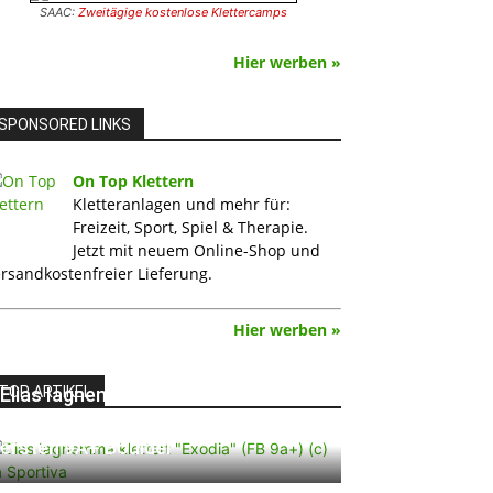
SAAC:
Zweitägige kostenlose Klettercamps
Hier werben »
SPONSORED LINKS
On Top Klettern
Kletteranlagen und mehr für:
Freizeit, Sport, Spiel & Therapie.
Jetzt mit neuem Online-Shop und
rsandkostenfreier Lieferung.
Hier werben »
TOP ARTIKEL
Elias Iagnemma klettert „Exodia“:
Ein Vorschlag für den weltweit
ersten 9A+ Boulder