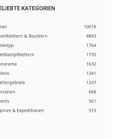
ELIEBTE KATEGORIEN
ews
10618
ortklettern & Bouldern
8843
ewstyp
1764
ettkampfklettern
1735
anorama
1632
ideos
1341
ettergebiete
1337
ersonen
668
vents
561
lpines & Expeditionen
513