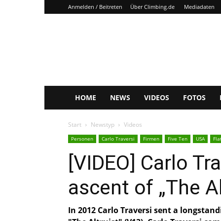
Anmelden / Beitreten
Über Climbing.de
Mediadaten
Climbing.de
HOME
NEWS
VIDEOS
FOTOS
Start
Newstyp
Videos
Personen
Carlo Traversi
Firmen
Five Ten
USA
Fla
[VIDEO] Carlo Tra
ascent of „The Al
In 2012 Carlo Traversi sent a longstandi