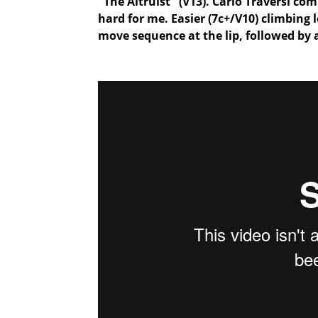
"The Altruist" (V13). Carlo Traversi co
hard for me. Easier (7c+/V10) climbing 
move sequence at the lip, followed by a