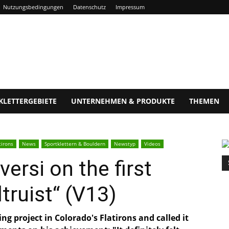
Nutzungsbedingungen
Datenschutz
Impressum
KLETTERGEBIETE
UNTERNEHMEN & PRODUKTE
THEMEN
tirons
News
Sportklettern & Bouldern
Newstyp
Videos
versi on the first
truist“ (V13)
ng project in Colorado's Flatirons and called it