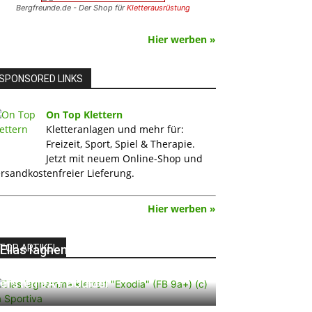
Bergfreunde.de - Der Shop für
Kletterausrüstung
Hier werben »
SPONSORED LINKS
On Top Klettern
Kletteranlagen und mehr für:
Freizeit, Sport, Spiel & Therapie.
Jetzt mit neuem Online-Shop und
rsandkostenfreier Lieferung.
Hier werben »
TOP ARTIKEL
Elias Iagnemma klettert „Exodia“:
Ein Vorschlag für den weltweit
ersten 9A+ Boulder