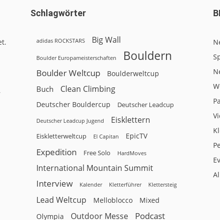
Schlagwörter
B
Big Wall
adidas ROCKSTARS
t.
N
Bouldern
Sp
Boulder Europameisterschaften
N
Boulder Weltcup
Boulderweltcup
W
Clean Climbing
Buch
r
P
Deutscher Bouldercup
Deutscher Leadcup
V
Eisklettern
Deutscher Leadcup Jugend
Kl
EpicTV
Eiskletterweltcup
El Capitan
P
Expedition
Free Solo
HardMoves
E
International Mountain Summit
A
Interview
Kalender
Klettersteig
Kletterführer
Lead Weltcup
Melloblocco
Mixed
Podcast
Outdoor Messe
Olympia