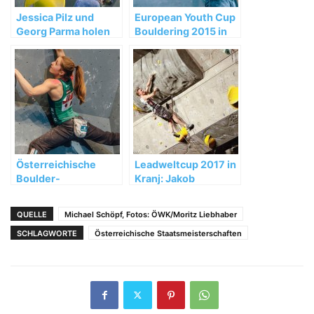
Jessica Pilz und
European Youth Cup
Georg Parma holen
Bouldering 2015 in
Österreichischen
Längenfeld:
Staatsmeistertitel im
Österreichs
Bouldern
Kletternachwuchs
holt vier Medaillen
Österreichische
Leadweltcup 2017 in
Boulder-
Kranj: Jakob
Staatsmeisterschaften
Schubert feiert 18.
2015: Gold für
Weltcupsieg
QUELLE
Michael Schöpf, Fotos: ÖWK/Moritz Liebhaber
Jessica Pilz und
Lukas Ennemoser
SCHLAGWORTE
Österreichische Staatsmeisterschaften