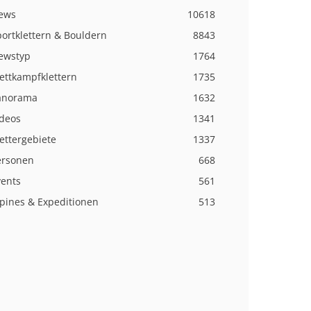
ews
10618
ortklettern & Bouldern
8843
ewstyp
1764
ettkampfklettern
1735
anorama
1632
ideos
1341
ettergebiete
1337
ersonen
668
vents
561
lpines & Expeditionen
513