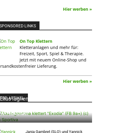
Hier werben »
SPONSORED LINKS
On Top Klettern
Kletteranlagen und mehr für:
Freizeit, Sport, Spiel & Therapie.
Jetzt mit neuem Online-Shop und
rsandkostenfreier Lieferung.
Hier werben »
TOP ARTIKEL
Elias Iagnemma klettert „Exodia“: Ein
Vorschlag für den weltweit ersten
9A+ Boulder
Janja Garnbret (SLO) und Yannick