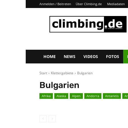
Anmelden / Beitreten
Über Climbing.de
Mediadaten
Climbing.de
HOME
NEWS
VIDEOS
FOTOS
Start
Klettergebiete
Bulgarien
Bulgarien
Afrika
Alaska
Alpen
Andorra
Antarktis
Ar