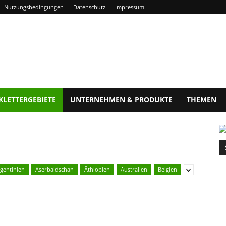
Nutzungsbedingungen
Datenschutz
Impressum
KLETTERGEBIETE
UNTERNEHMEN & PRODUKTE
THEMEN
gentinien
Aserbaidschan
Äthiopien
Australien
Belgien