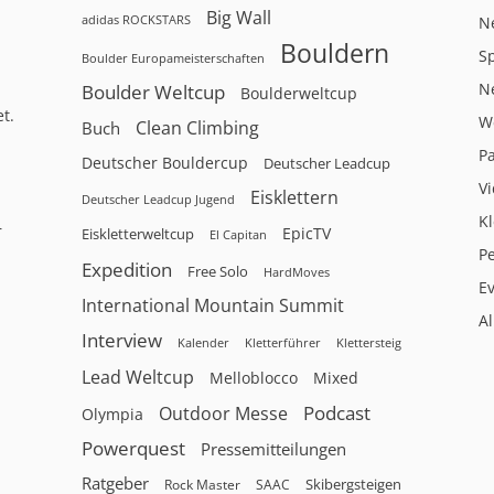
Big Wall
adidas ROCKSTARS
N
Bouldern
Sp
Boulder Europameisterschaften
N
Boulder Weltcup
Boulderweltcup
t.
W
Clean Climbing
Buch
P
Deutscher Bouldercup
Deutscher Leadcup
V
Eisklettern
Deutscher Leadcup Jugend
Kl
r
EpicTV
Eiskletterweltcup
El Capitan
P
Expedition
Free Solo
HardMoves
E
International Mountain Summit
A
Interview
Kalender
Klettersteig
Kletterführer
Lead Weltcup
Melloblocco
Mixed
Podcast
Outdoor Messe
Olympia
Powerquest
Pressemitteilungen
Ratgeber
Skibergsteigen
Rock Master
SAAC